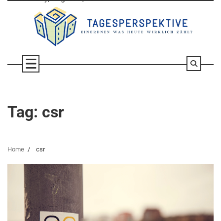
Skip
to
content
Tag:
csr
Home
csr