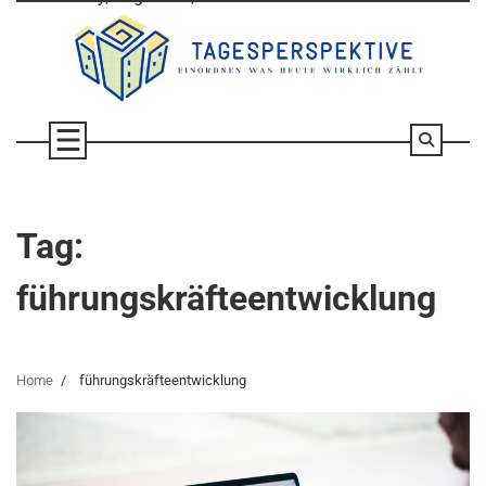
Skip
to
content
Tag:
führungskräfteentwicklung
Home
führungskräfteentwicklung