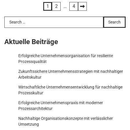
Posts
1
2
…
4
pagination
Search
for:
Aktuelle Beiträge
Erfolgreiche Unternehmensorganisation für resiliente
Prozessqualität
Zukunftssichere Unternehmensstrategien mit nachhaltiger
Arbeitskultur
Wirtschaftliche Unternehmensentwicklung für nachhaltige
Prozesskultur
Erfolgreiche Unternehmenspraxis mit moderner
Prozessarchitektur
Nachhaltige Organisationskonzepte mit verlässlicher
Umsetzung