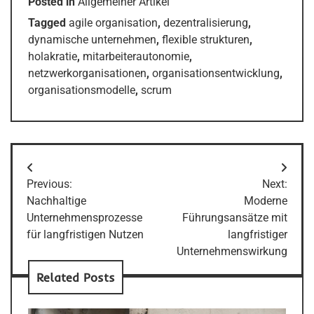
Posted in
Allgemeiner Artikel
Tagged
agile organisation
,
dezentralisierung
,
dynamische unternehmen
,
flexible strukturen
,
holakratie
,
mitarbeiterautonomie
,
netzwerkorganisationen
,
organisationsentwicklung
,
organisationsmodelle
,
scrum
Post
Previous:
Next:
navigation
Nachhaltige
Moderne
Unternehmensprozesse
Führungsansätze mit
für langfristigen Nutzen
langfristiger
Unternehmenswirkung
Related Posts